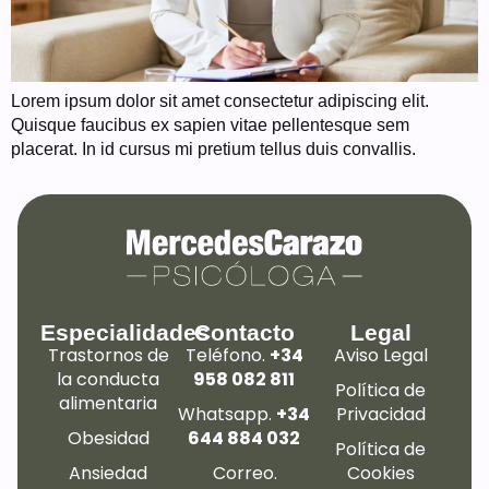
Lorem ipsum dolor sit amet consectetur adipiscing elit.
Quisque faucibus ex sapien vitae pellentesque sem
placerat. In id cursus mi pretium tellus duis convallis.
Especialidades
Contacto
Legal
Trastornos de
Teléfono.
+34
Aviso Legal
la conducta
958 082 811
Política de
alimentaria
Whatsapp.
+34
Privacidad
Obesidad
644 884 032
Política de
Ansiedad
Correo.
Cookies